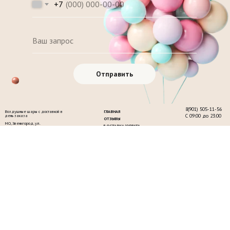
+7
Отправить
8(901) 505-11-56
Воздушные шары с доставкой в
ГЛАВНАЯ
С 09:00 до 23:00
день заказа
ОТЗЫВЫ
МО, Звенигород, ул.
ДОСТАВКА/ОПЛАТА
Московская, 32
КОНТАКТЫ
ПОСМОТРЕТЬ НА КАРТЕ
О НАС
Заказать звонок
+7
Оставить заявку
Политика обработки
персональных данный
ООО«БЭСТ ТРЭВЕЛ» ИНН
5015011170