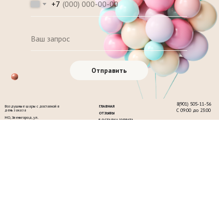
+7
Отправить
8(901) 505-11-56
Воздушные шары с доставкой в
ГЛАВНАЯ
С 09:00 до 23:00
день заказа
ОТЗЫВЫ
МО, Звенигород, ул.
ДОСТАВКА/ОПЛАТА
Московская, 32
КОНТАКТЫ
ПОСМОТРЕТЬ НА КАРТЕ
О НАС
Заказать звонок
+7
Оставить заявку
Политика обработки
персональных данный
ООО«БЭСТ ТРЭВЕЛ» ИНН
5015011170