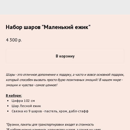
Набор шаров "Маленький ежик"
4 300
р.
В корзину
Шары - это отличное дополнение к подарку, а часто и вовсе основной подарок,
который способен вызвать просто бурю позитивных эмоций! В нашем мире -
эмоции и чувства - самое ценное!
В наборе:
Цифра 102 см
Шар Лесной ежик
Связка из 9 шаров - пастель, хром, дабл-стафф
*Грузики, пакеты для транспортировки входят в стоимость
*В наборе можно изменить количество шаров, а также их цвет